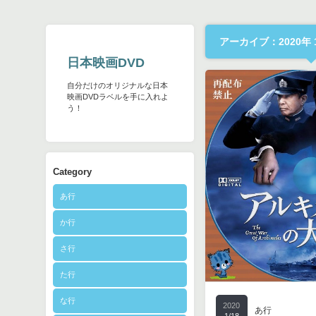
アーカイブ：2020年 
日本映画DVD
自分だけのオリジナルな日本
映画DVDラベルを手に入れよ
う！
Category
あ行
か行
さ行
た行
な行
2020
あ行