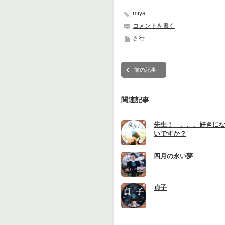
miya
コメントを書く
さ行
前の記事
関連記事
先生！ 、、、好きに
いですか？
四月の永い夢
貞子