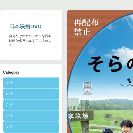
日本映画DVD
自分だけのオリジナルな日本
映画DVDラベルを手に入れよ
う！
Category
あ行
か行
さ行
た行
な行