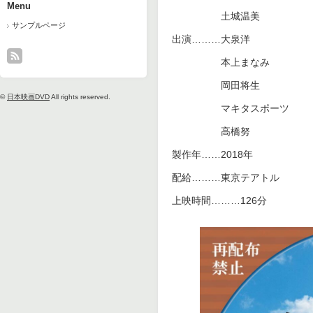
Menu
土城温美
サンプルページ
出演………大泉洋
本上まなみ
岡田将生
©
日本映画DVD
All rights reserved.
マキタスポーツ
高橋
製作年……2018年
配給………東京テアトル
上映時間………126分