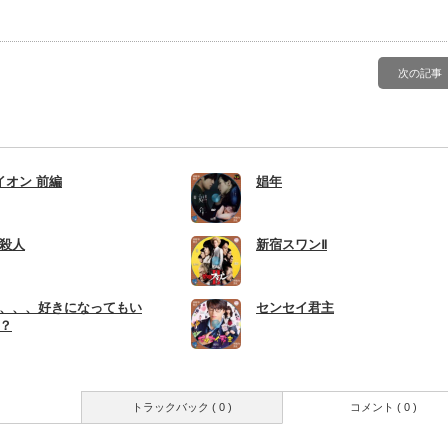
次の記事
イオン 前編
娼年
殺人
新宿スワンⅡ
、、、好きになってもい
センセイ君主
？
トラックバック ( 0 )
コメント ( 0 )