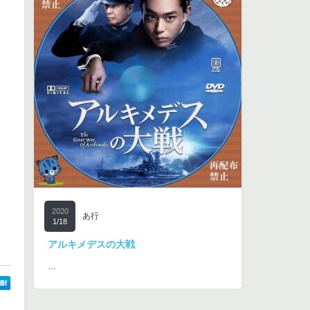
2020
あ行
1/18
アルキメデスの大戦
…