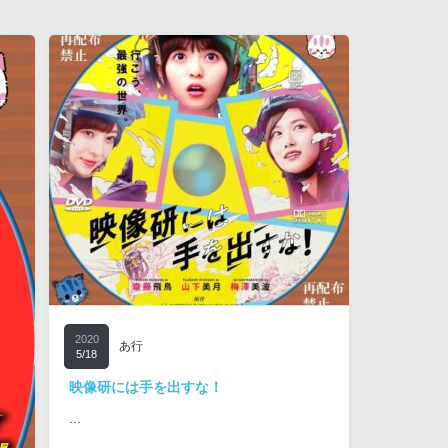
2020
あ行
5/18
映像研には手を出すな！
…