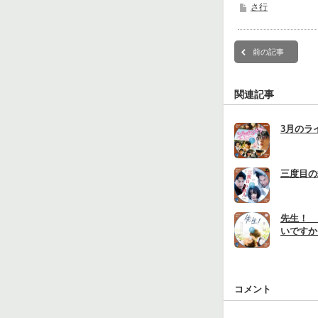
さ行
前の記事
関連記事
3月のラ
三度目の
先生！ 
いですか
コメント