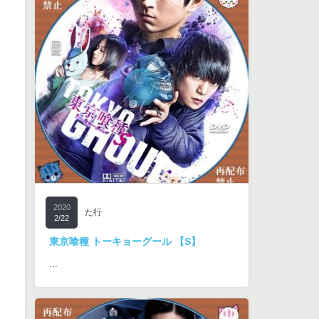
2020
た行
2/22
東京喰種 トーキョーグール 【S】
…