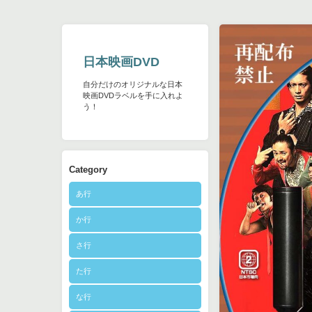
日本映画DVD
自分だけのオリジナルな日本
映画DVDラベルを手に入れよ
う！
Category
あ行
か行
さ行
た行
な行