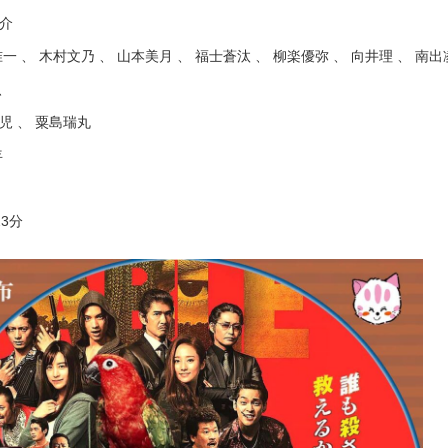
介
一 、 木村文乃 、 山本美月 、 福士蒼汰 、 柳楽優弥 、 向井理 、 南出
、
児 、 粟島瑞丸
9年
3分