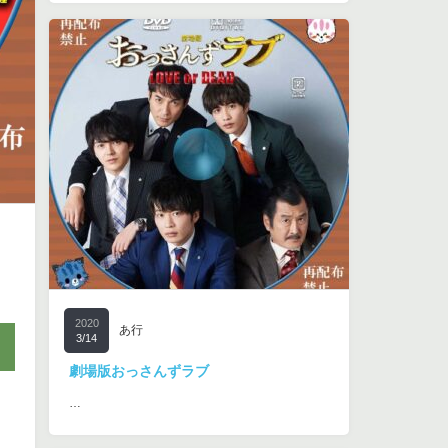
2020
あ行
3/14
劇場版おっさんずラブ
…