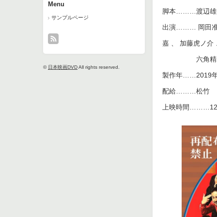
Menu
脚本………渡辺雄
サンプルページ
出演……… 岡田准
嘉 、 加藤虎ノ介 
六角精
©
日本映画DVD
All rights reserved.
製作年……201
配給………松竹
上映時間………12