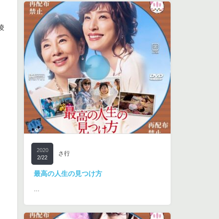
凌
2020
さ行
2/22
最高の人生の見つけ方
…