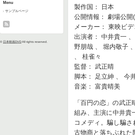
Menu
製作国： 日本
サンプルページ
公開情報： 劇場公開(
メーカー： 東映ビデ
出演者： 中井貴一 、
©
日本映画DVD
All rights reserved.
野朋哉 、 堀内敬子 
、 桂雀々
監督： 武正晴
脚本： 足立紳 、 今
音楽： 富貴晴美
「百円の恋」の武正
組み、主演に中井貴
コメディ。騙し騙さ
古物商と落ちぶれた