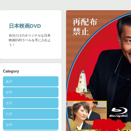
日本映画DVD
自分だけのオリジナルな日本
映画DVDラベルを手に入れよ
う！
Category
あ行
か行
さ行
た行
な行