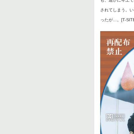
も、遥かに年上で
されてしまう。い
ったが…。[T-S