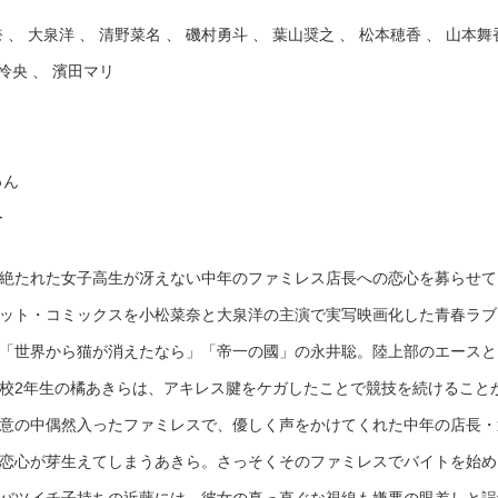
 、 大泉洋 、 清野菜名 、 磯村勇斗 、 葉山奨之 、 松本穂香 、 山本舞
田怜央 、 濱田マリ
ゅん
ー
絶たれた女子高生が冴えない中年のファミレス店長への恋心を募らせて
ット・コミックスを小松菜奈と大泉洋の主演で実写映画化した青春ラブ
「世界から猫が消えたなら」「帝一の國」の永井聡。陸上部のエースと
校2年生の橘あきらは、アキレス腱をケガしたことで競技を続けること
意の中偶然入ったファミレスで、優しく声をかけてくれた中年の店長・
恋心が芽生えてしまうあきら。さっそくそのファミレスでバイトを始め