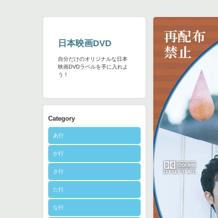
日本映画DVD
自分だけのオリジナルな日本
映画DVDラベルを手に入れよ
う！
Category
あ行
か行
さ行
た行
な行