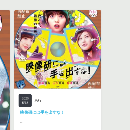
2020
あ行
5/18
映像研には手を出すな！
…