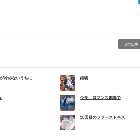
次の記事
が冷めないうちに
銀魂
-
今夜、ロマンス劇場で
50回目のファーストキス