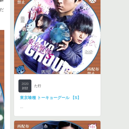
解
だ
2020
た行
2/22
東京喰種 トーキョーグール 【S】
…