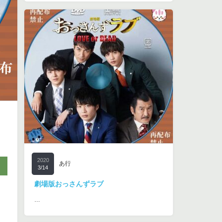
2020
あ行
3/14
劇場版おっさんずラブ
…