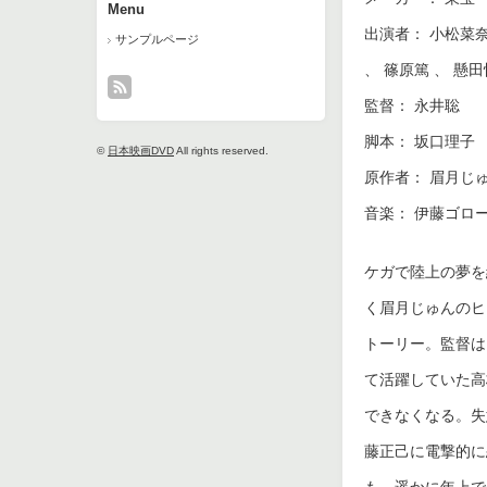
Menu
出演者： 小松菜奈
サンプルページ
、 篠原篤 、 懸
監督： 永井聡
脚本： 坂口理子
©
日本映画DVD
All rights reserved.
原作者： 眉月じ
音楽： 伊藤ゴロ
ケガで陸上の夢を
く眉月じゅんのヒ
トーリー。監督は
て活躍していた高
できなくなる。失
藤正己に電撃的に