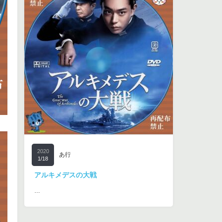
2020
あ行
1/18
アルキメデスの大戦
…