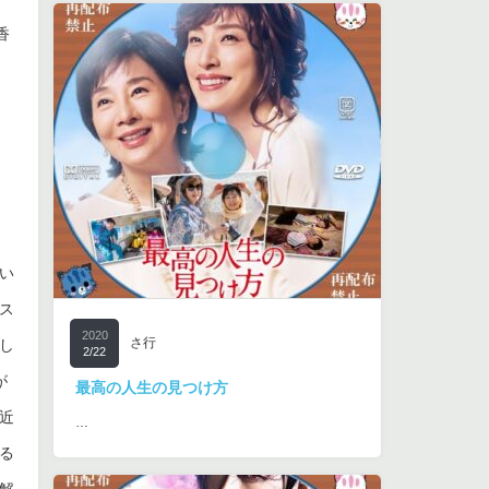
香
い
ス
2020
さ行
し
2/22
が
最高の人生の見つけ方
近
…
る