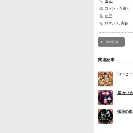
miya
コメントを書く
か行
ロマンス
,
青春
前の記事
関連記事
コーヒー
累-かさね
孤狼の血