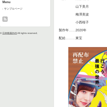
Menu
山下美月
サンプルページ
梅澤美波
小西桜
製作年……2020年
©
日本映画DVD
All rights reserved.
配給………東宝