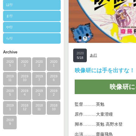
は行
ま行
や行
ら行
Archive
2020
あ行
5/18
2020
2020
2020
2020
5
3
2
1
映像研には手を出すな！
2019
2019
2019
2019
11
10
7
6
映像研に
2019
2019
2019
2019
5
4
3
2
監督………英勉
2019
2018
2018
2018
1
12
11
10
原作………大童澄瞳
2018
9
脚本………英勉 高野水登
出演………齋藤飛鳥