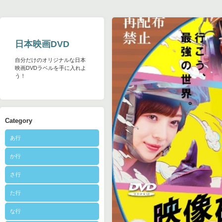
日本映画DVD
自分だけのオリジナルな日本
映画DVDラベルを手に入れよ
う！
Category
あ行
か行
さ行
た行
な行