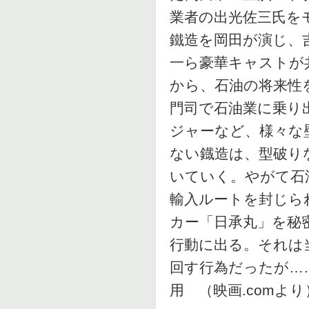
業者の出光佐三氏を
鐵造を岡田が演じ、
一ら豪華キャストが
から、石油の将来性
門司で石油業に乗り
ジャーなど、様々な
ない鐡造は、型破り
いていく。やがて石
輸入ルートを封じら
カー「日承丸」を秘
行動に出る。それは
回す行為だったが……。
用 （映画.comより