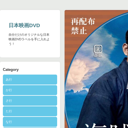
日本映画DVD
自分だけのオリジナルな日本
映画DVDラベルを手に入れよ
う！
Category
あ行
か行
さ行
た行
な行