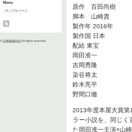
Menu
原作 百田尚樹
サンプルページ
脚本 山崎貴
製作年 2016年
製作国 日本
©
日本映画DVD
All rights reserved.
配給 東宝
岡田准一
吉岡秀隆
染谷将太
鈴木亮平
野間口徹
2013年度本屋大賞
ラー小説を、同じく
た岡田准一主演×山