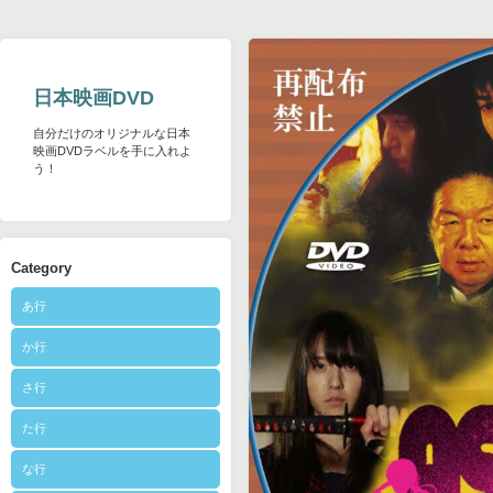
日本映画DVD
自分だけのオリジナルな日本
映画DVDラベルを手に入れよ
う！
Category
あ行
か行
さ行
た行
な行