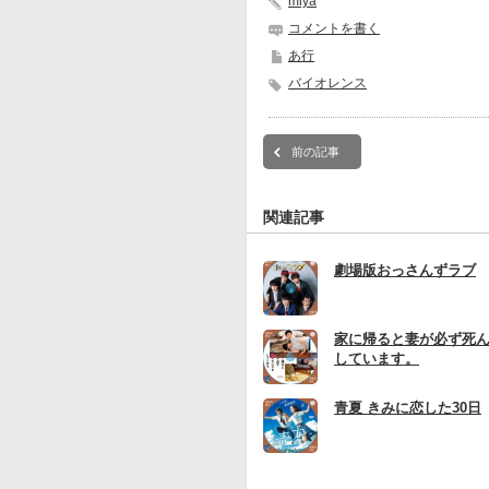
miya
コメントを書く
あ行
バイオレンス
前の記事
関連記事
劇場版おっさんずラブ
家に帰ると妻が必ず死
しています。
青夏 きみに恋した30日